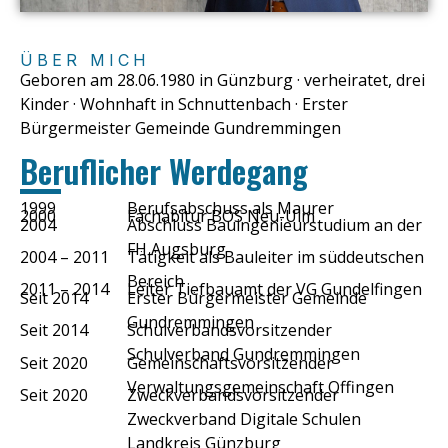
ÜBER MICH
Geboren am 28.06.1980 in Günzburg · verheiratet, drei
Kinder · Wohnhaft in Schnuttenbach · Erster
Bürgermeister Gemeinde Gundremmingen
Beruflicher Werdegang
1999
Berufsabschuss als Maurer
2000
Fachabitur BOS Neu-Ulm
2004
Abschluss Bauingenieurstudium an der
FH Augsburg
2004 – 2011
Tätigkeit als Bauleiter im süddeutschen
Bereich
2011 – 2014
Leiter Tiefbauamt der VG Gundelfingen
Seit 2014
Erster Bürgermeister Gemeinde
Gundremmingen
Seit 2014
Schulverbandsvorsitzender
Schulverband Gundremmingen
Seit 2020
Gemeinschaftsvorsitzender
Verwaltungsgemeinschaft Offingen
Seit 2020
Zweckverbandsvorsitzender
Zweckverband Digitale Schulen
Landkreis Günzburg