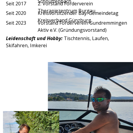
Schnuttenbach
Seit 2017
2. Vorstand Förderverein
Therapiezentrum Burgau
Seit 2020
Kreisvorsitzender Bay. Gemeindetag
Kreisverband Günzburg
Seit 2023
Vorstand Förderverein Gundremmingen
Aktiv e.V. (Gründungsvorstand)
Leidenschaft und Hobby:
Tischtennis, Laufen,
Skifahren, Imkerei