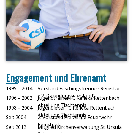
Engagement und Ehrenamt
1999 – 2014
Vorstand Faschingsfreunde Remshart
e.V. (Gründungsvorstand)
1996 – 2002
Jugendtrainer FC Reflexa Rettenbach
Abteilung Tischtennis
1998 – 2004
Jugendleiter FC Reflexa Rettenbach
Abteilung Tischtennis
Seit 2004
2. Vorstand Freiwillige Feuerwehr
Remshart
Seit 2012
Mitglied Kirchenverwaltung St. Ursula